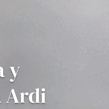
a y
 Ardi